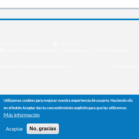
(34) 93 401 77 22
Contacto
Edifici B6 del Campus Nord. C/Jordi Girona,1-3. 08034 Barcelona
Facultat d'Informàtica de Barcelona
Aviso legal
Utilizamos cookies para mejorar vuestra experiencia de usuario. Haciendo clic
en el botón Aceptar das tu consentimiento explícito para que las utilizemos.
Más información
Aceptar
No, gracias