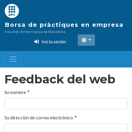
Pasar
al
contenido
Borsa de pràctiques en empresa
principal
Facultat d'Informàtica de Barcelona
Inicia sesión
Feedback del web
Su nombre
Su dirección de correo electrónico