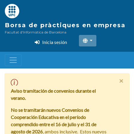
Pasar
al
contenido
Borsa de pràctiques en empresa
principal
Facultat d'Informàtica de Barcelona
Inicia sesión
×
Aviso tramitación de convenios durante el
verano.
No se tramitarán nuevos Convenios de
Cooperación Educativa en el período
comprendido entre el 16 de julio y el 31 de
agosto de 2026
, ambos inclusive.
Estos nuevos