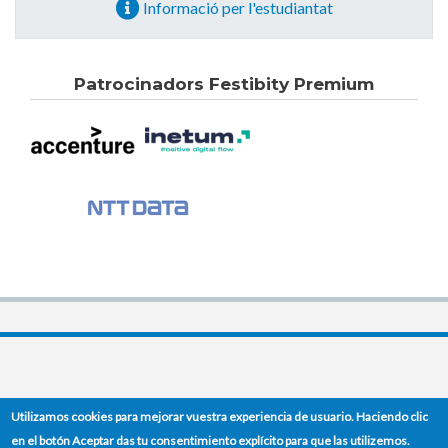
Informació per l'estudiantat
Patrocinadors Festibity Premium
(34) 93 401 77 22
Contacto
Utilizamos cookies para mejorar vuestra experiencia de usuario. Haciendo clic
Edifici B6 del Campus Nord. C/Jordi Girona,1-3. 08034 Barcelona
en el botón Aceptar das tu consentimiento explícito para que las utilizemos.