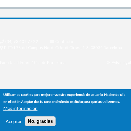
(34) 93 401 77 22
Contacto
Edifici B6 del Campus Nord. C/Jordi Girona,1-3. 08034 Barcelona
Facultat d'Informàtica de Barcelona
Aviso legal
Utilizamos cookies para mejorar vuestra experiencia de usuario. Haciendo clic
en el botón Aceptar das tu consentimiento explícito para que las utilizemos.
Más información
Aceptar
No, gracias