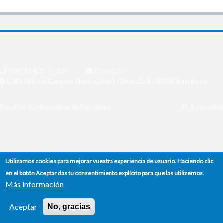
(34) 93 401 77 22
Contacto
Edifici B6 del Campus Nord. C/Jordi Girona,1-3. 08034 Barcelona
Facultat d'Informàtica de Barcelona
Aviso legal
Utilizamos cookies para mejorar vuestra experiencia de usuario. Haciendo clic
en el botón Aceptar das tu consentimiento explícito para que las utilizemos.
Más información
Aceptar
No, gracias