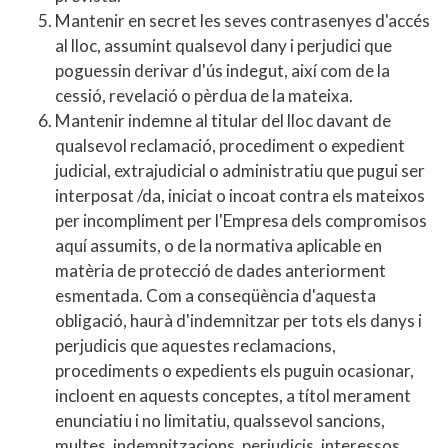
Mantenir en secret les seves contrasenyes d'accés
al lloc, assumint qualsevol dany i perjudici que
poguessin derivar d'ús indegut, així com de la
cessió, revelació o pèrdua de la mateixa.
Mantenir indemne al titular del lloc davant de
qualsevol reclamació, procediment o expedient
judicial, extrajudicial o administratiu que pugui ser
interposat /da, iniciat o incoat contra els mateixos
per incompliment per l'Empresa dels compromisos
aquí assumits, o de la normativa aplicable en
matèria de protecció de dades anteriorment
esmentada. Com a conseqüència d'aquesta
obligació, haurà d'indemnitzar per tots els danys i
perjudicis que aquestes reclamacions,
procediments o expedients els puguin ocasionar,
incloent en aquests conceptes, a títol merament
enunciatiu i no limitatiu, qualssevol sancions,
multes, indemnitzacions, perjudicis, interessos,