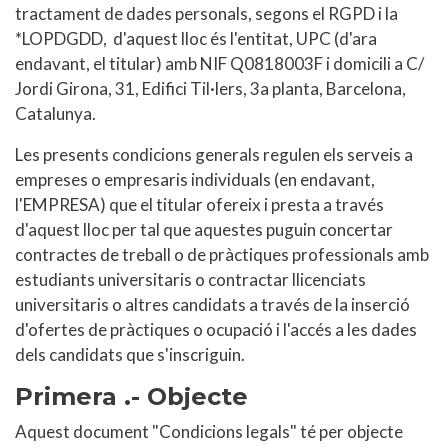
tractament de dades personals, segons el RGPD i la
*LOPDGDD, d'aquest lloc és l'entitat, UPC (d'ara
endavant, el titular) amb NIF Q0818003F i domicili a C/
Jordi Girona, 31, Edifici Til·lers, 3a planta, Barcelona,
Catalunya.
Les presents condicions generals regulen els serveis a
empreses o empresaris individuals (en endavant,
l'EMPRESA) que el titular ofereix i presta a través
d'aquest lloc per tal que aquestes puguin concertar
contractes de treball o de pràctiques professionals amb
estudiants universitaris o contractar llicenciats
universitaris o altres candidats a través de la inserció
d'ofertes de pràctiques o ocupació i l'accés a les dades
dels candidats que s'inscriguin.
Primera .- Objecte
Aquest document "Condicions legals" té per objecte