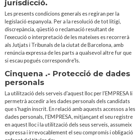
jurisdicció.
Les presents condicions generals es regiran per la
legislació espanyola. Per a la resolució de tot litigi,
discrepància, qüestió o reclamació resultant de
l'execució o interpretació de les mateixes es recorrerà
als Jutjats i Tribunals de la ciutat de Barcelona, amb
renúncia expressa de les parts a qualsevol altre fur que
si escau pogués correspondre'ls.
Cinquena .- Protecció de dades
personals
La utilització dels serveis d'aquest lloc per l'EMPRESA li
permetrà accedir a les dades personals dels candidats
que s'hagin inscrit. En relació amb aquests accessos a les
dades personals, l'EMPRESA, mitjançant el seu registre
en aquest lloc i la utilització dels seus serveis, assumeix
expressa i irrevocablement el seu compromís i obligació