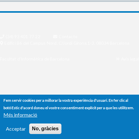
(34) 93 401 77 22
Contacte
Edifici B6 del Campus Nord. C/Jordi Girona,1-3. 08034 Barcelona
Facultat d'Informàtica de Barcelona
Avís legal
Fem servir cookies per a millorar la vostra experiència d'usuari. En fer clic al
botó Estic d'acord doneu el vostre consentiment explícit per a que les utilitzem.
Més informació
Acceptar
No, gràcies