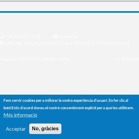
(34) 93 401 77 22
Contacte
Edifici B6 del Campus Nord. C/Jordi Girona,1-3. 08034 Barcelona
Facultat d'Informàtica de Barcelona
Avís legal
Fem servir cookies per a millorar la vostra experiència d'usuari. En fer clic al
botó Estic d'acord doneu el vostre consentiment explícit per a que les utilitzem.
Més informació
Acceptar
No, gràcies