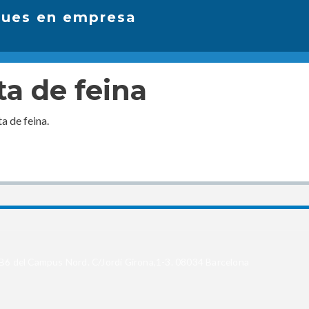
Vés
ques en empresa
al
a
contingut
ta de feina
ta de feina.
i B6 del Campus Nord. C/Jordi Girona,1-3. 08034 Barcelona